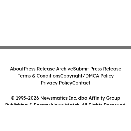
About
Press Release Archive
Submit Press Release
Terms & Conditions
Copyright/DMCA Policy
Privacy Policy
Contact
© 1995-2026 Newsmatics Inc. dba Affinity Group
Publishing & Energy News Watch. All Rights Reserved.
Cookie Settings / Your Privacy Choices