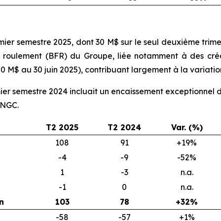
ier semestre 2025, dont 30 M$ sur le seul deuxième trime
 de roulement (BFR) du Groupe, liée notamment à des c
0 M$ au 30 juin 2025), contribuant largement à la variati
ier semestre 2024 incluait un encaissement exceptionnel 
ONGC.
T2 2025
T2 2024
Var. (%)
108
91
+19%
-4
-9
-52%
1
-3
n.a.
-1
0
n.a.
n
103
78
+32%
-58
-57
+1%