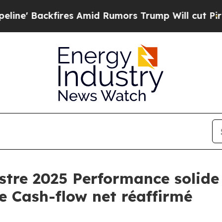
Amid Rumors Trump Will cut Pirro
Democratic So
stre 2025 Performance solid
de Cash-flow net réaffirmé