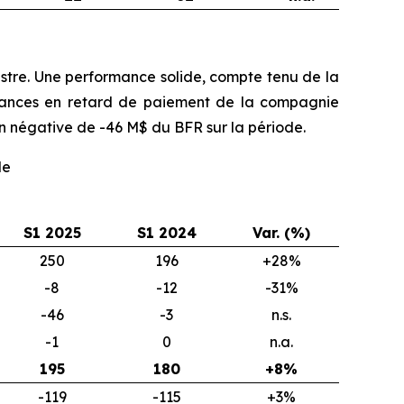
stre. Une performance solide, compte tenu de la
réances en retard de paiement de la compagnie
on négative de -46 M$ du BFR sur la période.
de
S1 2025
S1 2024
Var. (%)
250
196
+28%
-8
-12
-31%
-46
-3
n.s.
-1
0
n.a.
195
180
+8%
-119
-115
+3%