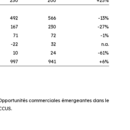
250
200
+25%
492
566
-13%
167
230
-27%
71
72
-1%
-22
32
n.a.
10
24
-61%
997
941
+6%
. Opportunités commerciales émergeantes dans le
 CCUS.