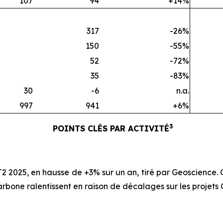
107
94
+14%
317
-26%
150
-55%
52
-72%
35
-83%
30
-6
n.a.
997
941
+6%
3
POINTS CLÉS PAR ACTIVITÉ
2 2025, en hausse de +3% sur un an, tiré par Geoscience
arbone ralentissent en raison de décalages sur les projets