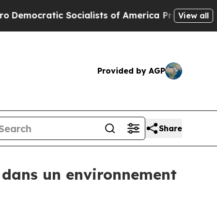
cialists of America Propose Radical Overhaul of
View all
Provided by AGP
Share
e dans un environnement