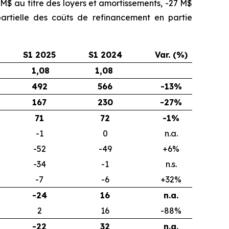
M$ au titre des loyers et amortissements, -27 M$
 partielle des coûts de refinancement en partie
S1 2025
S1 2024
Var. (%)
1,08
1,08
492
566
-13%
167
230
-27%
71
72
-1%
-1
0
n.a.
-52
-49
+6%
-34
-1
n.s.
-7
-6
+32%
-24
16
n.a.
2
16
-88%
-22
32
n.a.