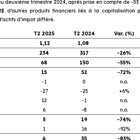
 au deuxième trimestre 2024, après prise en compte de -53 
 d’autres produits financiers liés à la capitalisation
actifs d’impôt différé.
T2 2025
T2 2024
Var. (%)
1,12
1,08
234
317
-26%
68
150
-55%
15
52
-72%
-1
0
n.a.
-27
-25
+6%
12
-1
n.a.
6
-8
n.a.
5
19
-74%
1
16
-92%
6
35
-83%